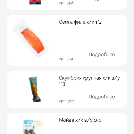
Арт: 5498
Семга филе х/к 1*2
Подробнее
Арт: 5541
Скумбрия крупная х/к в/у
1*3
Подробнее
Арт: 13627
Мойва х/к в/у 150г